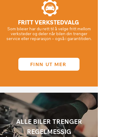
FRITT VERKSTEDVALG
Som bileier har du rett til å velge fritt mellom
verksteder og deler når bilen din trenger
service eller reparasjon – også i garantitiden.
FINN UT MER
ALLE BILER TRENGER
REGELMESSIG