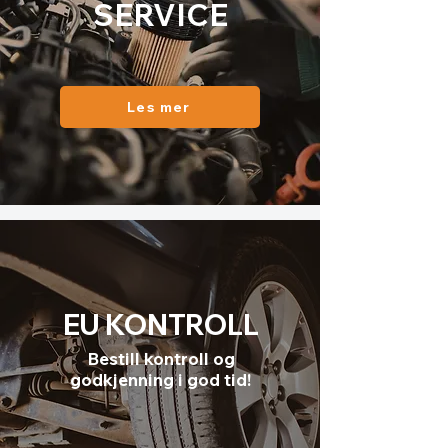
S
ER
V
ICE
Les mer
EU
KONTROLL
Bestill kontroll og
godkjenning i god tid!