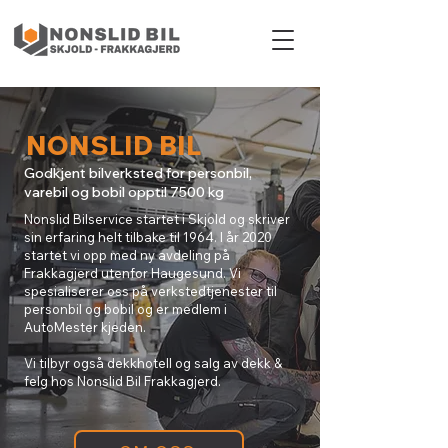
NONSLID BIL
Godkjent bilverksted for personbil,
varebil og bobil opptil 7500 kg
Nonslid Bilservice startet i Skjold og skriver
sin erfaring helt tilbake til 1964. I år 2020
startet vi opp med ny avdeling på
Frakkagjerd utenfor Haugesund. Vi
spesialiserer oss på verkstedtjenester til
personbil og bobil og er medlem i
AutoMester kjeden.
Vi tilbyr også dekkhotell og salg av dekk &
felg hos Nonslid Bil Frakkagjerd.