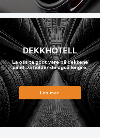
DEKKHOTELL
La oss ta godt vare på dekkene
dine! Da holder de også lengre.
Les mer