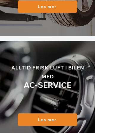
Les mer
ALLTID FRISK LUFT I BILEN
MED
AC-SE
RVICE
Les mer