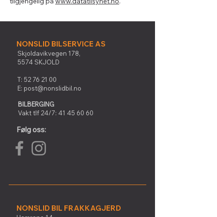
tilgjengelig på
www.datatilsynet.no
.
NONSLID BILSERVICE AS
Skjoldavikvegen 178,
5574 SKJOLD
T:
52 76 21 00
E:
post@nonslidbil.no
BILBERGING
Vakt tlf 24/7:
41 45 60 60
Følg oss:
NONSLID BIL FRAKKAGJERD