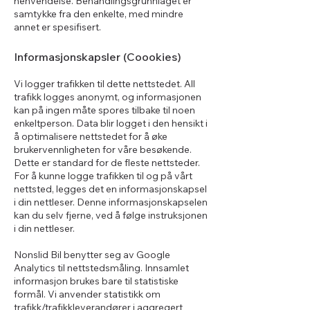
henvendelse. Behandlingsgrunnlaget er
samtykke fra den enkelte, med mindre
annet er spesifisert.
Informasjonsk
apsler (C
oookies)
Vi logger trafikken til dette nettstedet. All
trafikk logges anonymt, og informasjonen
kan på ingen måte spores tilbake til noen
enkeltperson. Data blir logget i den hensikt i
å optimalisere nettstedet for å øke
brukervennligheten for våre besøkende.
Dette er standard for de fleste nettsteder.
For å kunne logge trafikken til og på vårt
nettsted, legges det en informasjonskapsel
i din nettleser. Denne informasjonskapselen
kan du selv fjerne, ved å følge instruksjonen
i din nettleser.
Nonslid Bil benytter seg av Google
Analytics til nettstedsmåling. Innsamlet
informasjon brukes bare til statistiske
formål. Vi anvender statistikk om
trafikk/trafikkleverandører i aggregert