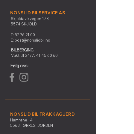
NONSLID BILSERVICE AS
Skjoldavikvegen 178,
5574 SKJOLD
T:
52 76 21 00
E:
post@nonslidbil.no
BILBERGING
Vakt tlf 24/7:
41 45 60 60
Følg oss:
NONSLID BIL FRAKKAGJERD
Hamrane 14,
5563 FØRRESFJORDEN