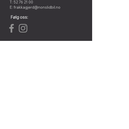
T:
52 76 21 00
E:
frakkagjerd@nonslidbil.no
Følg oss:
Hamrane 14,
5563 FØRRESFJORDEN
T:
52 76 21 00
E:
frakkagjerd@nonslidbil.no
Følg oss: