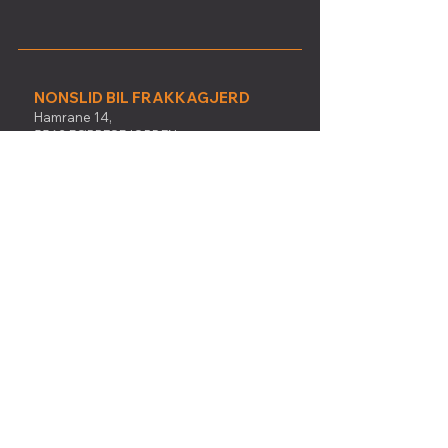
NONSLID BIL FRAKKAGJERD
Hamrane 14,
5563 FØRRESFJORDEN
T:
52 76 21 00
E:
frakkagjerd@nonslidbil.no
Følg oss:
Hamrane 14,