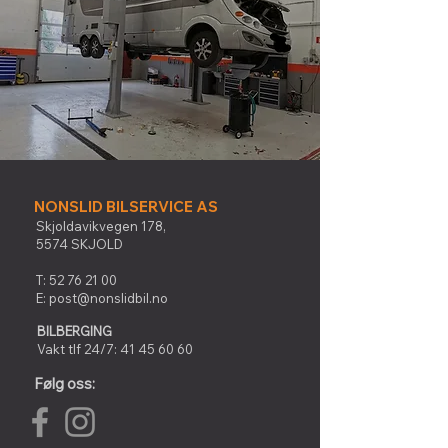
NONSLID BILSERVICE AS
Skjoldavikvegen 178,
5574 SKJOLD
T:
52 76 21 00
E:
post@nonslidbil.no
BILBERGING
Vakt tlf 24/7:
41 45 60 60
Følg oss: