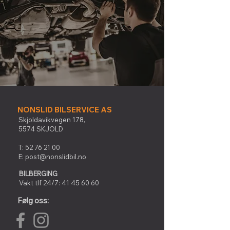
NONSLID BILSERVICE AS
Skjoldavikvegen 178,
5574 SKJOLD
T:
52 76 21 00
E:
post@nonslidbil.no
BILBERGING
Vakt tlf 24/7:
41 45 60 60
Følg oss: