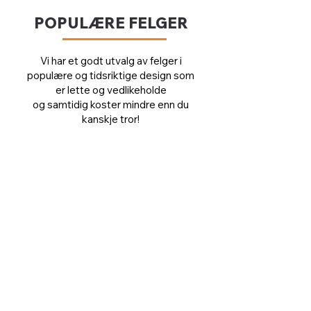
POPULÆRE FELGER
Vi har et godt utvalg av felger i
populære og tidsriktige design som
er lette og vedlikeholde
og samtidig koster mindre enn du
kanskje tror!
PH Edition
PH Edition
Turbin
Turbin
II
II
Silver
Gun
Metal
PH Edition
PH Edition
Turbin
Breda