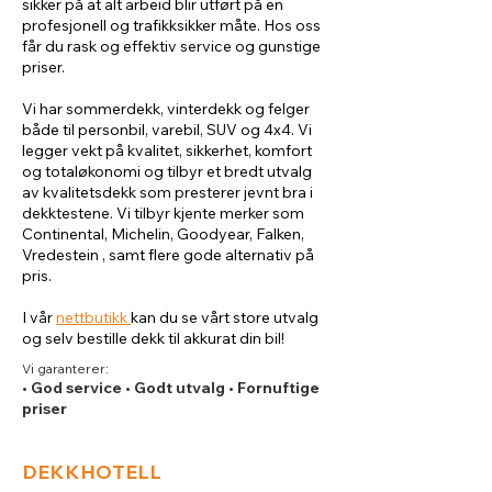
sikker på at alt arbeid blir utført på en
profesjonell og trafikksikker måte. Hos oss
får du rask og effektiv service og gunstige
priser.
Vi har sommerdekk, vinterdekk og felger
både til personbil, varebil, SUV og 4x4. Vi
legger vekt på kvalitet, sikkerhet, komfort
og totaløkonomi og tilbyr et bredt utvalg
av kvalitetsdekk som presterer jevnt bra i
dekktestene. Vi tilbyr kjente merker som
Continental, Michelin, Goodyear, Falken,
Vredestein , samt flere gode alternativ på
pris.
I vår
nettbutikk
kan du se vårt store utvalg
og selv bestille dekk til akkurat din bil!
Vi garanterer:
• God service • Godt utvalg • Fornuftige
priser
DEKKHOTELL