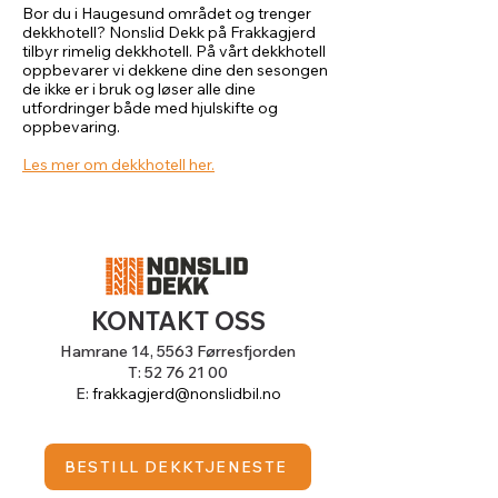
Bor du i Haugesund området og trenger
dekkhotell? Nonslid Dekk på Frakkagjerd
tilbyr rimelig dekkhotell. På vårt dekkhotell
oppbevarer vi dekkene dine den sesongen
de ikke er i bruk og løser alle dine
utfordringer både med hjulskifte og
oppbevaring.
Les mer om dekkhotell her.
KONTAKT OSS
Hamrane 14,
5563 Førresfjorden
T:
52 76 21 00
E:
frakkagjerd@nonslidbil.no
BESTILL DEKKTJENESTE