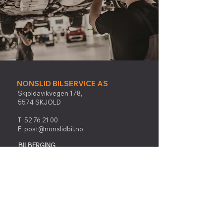
NONSLID BILSERVICE AS
Skjoldavikvegen 178,
5574 SKJOLD
T:
52 76 21 00
E:
post@nonslidbil.no
BILBERGING
Vakt tlf 24/7:
41 45 60 60
Følg oss: