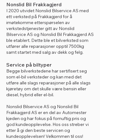
Nonslid Bil Frakkagjerd
I 2020 utvidet Nonslid Bilservice AS med
ett verksted på Frakkagjerd for å
imøtekomme etterspørselen av
verkstedstjenester gitt av Nonslid
Bilservice AS og Nonslid Bil Frakkagjerd AS
ble etablert. Dette ble et bilverksted som
utfører alle reparasjoner opptil 7500kg
samt startet med salg av dekk og felg.
Service på biltyper
Begge bilverkstedene har sertifisert seg
som el-bil verksteder og kan med det
utføre alle slags reparasjoner på alle slags
kjøretøy om det skulle være bensin eller
diesel, hybrid eller el-bil.
Nonslid Bilservice AS og Nonslid Bil
Frakkagjerd AS er en del av Automester
kjeden og har fokus på fornuftig pris og
god kundeopplevelse. Hos oss streber vi
etter å gi den beste servicen og
kundeopplevelsen! Velkommen til oss!